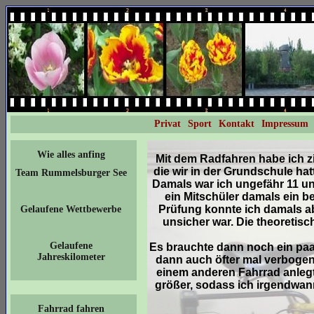
Privat
Sport
Kontakt
Impressum
Wie alles anfing
Mit dem Radfahren habe ich z
die wir in der Grundschule ha
Team Rummelsburger See
Damals war ich ungefähr 11 un
ein Mitschüler damals ein b
Prüfung konnte ich damals ab
Gelaufene Wettbewerbe
unsicher war. Die theoretis
Gelaufene
Es brauchte dann noch ein paar 
Jahreskilometer
dann auch öfter mal verbogen
einem anderen Fahrrad anlegt
größer, sodass ich irgendwann
Fahrrad fahren